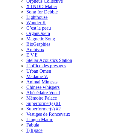
Orpheus Collective
XTNDD Matter
Song for Debbie
Lighthouse
Wunder K
C’est la peau
OrganOpera
Magnetic Song
BioGraphies
Archivox
E.V.E
Stellar Acoustics Station
L’office des présages
Urban Omen
Madame V.
Animal Mimesis
Chinese whispers
Abécédaire Vocal
Mémoire Palace
Superformer(s) #1
Superformer(s) #2
Vestiges de Roncevaux
Lingua Madre
Fabula
T(h)race