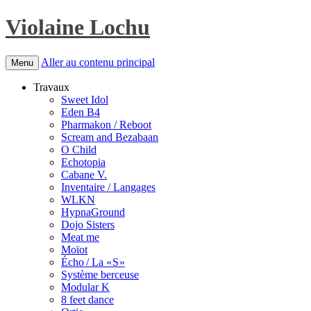
Violaine Lochu
Aller au contenu principal
Menu
Travaux
Sweet Idol
Eden B4
Pharmakon / Reboot
Scream and Bezabaan
O Child
Echotopia
Cabane V.
Inventaire / Langages
WLKN
HypnaGround
Dojo Sisters
Meat me
Moïot
Écho / La « S »
Système berceuse
Modular K
8 feet dance