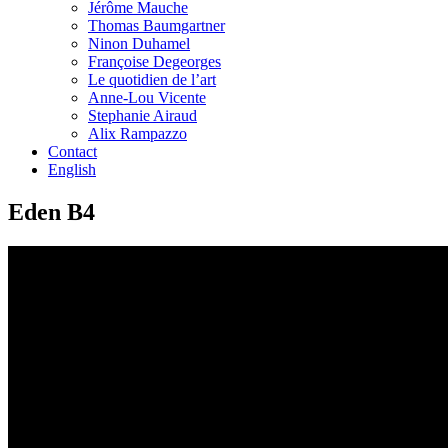
Jérôme Mauche
Thomas Baumgartner
Ninon Duhamel
Françoise Degeorges
Le quotidien de l’art
Anne-Lou Vicente
Stephanie Airaud
Alix Rampazzo
Contact
English
Eden B4