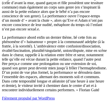
(celle d’avant la mue, quand garçon et fille possèdent une tessiture
commune) mais également un corps sans genre (en s’inspirant là
aussi de la petite enfance alors que le bébé n’a pas encore
conscience de son genre). La performance ouvre l’espace-temps
d’un monde d’ « avant la chute », alors qu’Eve et Adam n’ont pas
encore conscience de leur nudité, métaphore du temps où l’enfant
n’est pas encore sexué.e.
La performance abord enfin un dernier thème, lié cette fois au
phénomène d’« hainamour » propre à la communauté adelphe (à la
fratrie, à la sororité). L’ambivalence entre confusion/dissociation,
rivalité/fascination, pluralité/singularité, union/dispute, mise en scène
dans le chœur, rappelle à la relation entre frère et sœur, notamment
telle qu’elle est vécue durant la petite enfance, quand l’autre peut
être perçu.e comme une prolongation ou une extension de soi,
quand son genre peut devenir mien jusqu’à frôler l’hermaphrodisme.
D’un point de vue plus formel, la performance se déroulera dans
l’ensemble des espaces, alternant des moments soli et communs.
Dans cette temporalité longue et aléatoire (d’une heure à une heure
et demie), le visiteur invité à cheminer dans le centre d’art et à
rencontrer individuellement certains performers. » Florian Gaité
Fièrement propulsé par WordPress