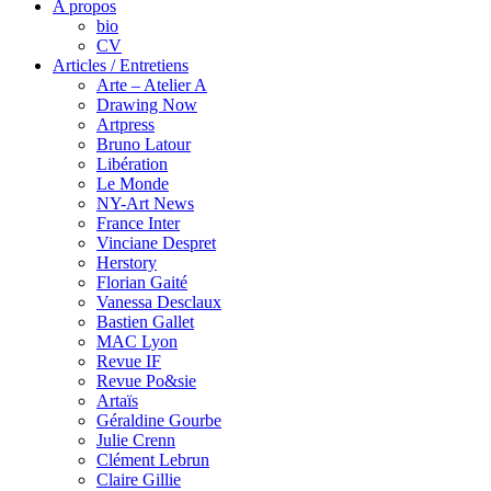
A propos
bio
CV
Articles / Entretiens
Arte – Atelier A
Drawing Now
Artpress
Bruno Latour
Libération
Le Monde
NY-Art News
France Inter
Vinciane Despret
Herstory
Florian Gaité
Vanessa Desclaux
Bastien Gallet
MAC Lyon
Revue IF
Revue Po&sie
Artaïs
Géraldine Gourbe
Julie Crenn
Clément Lebrun
Claire Gillie