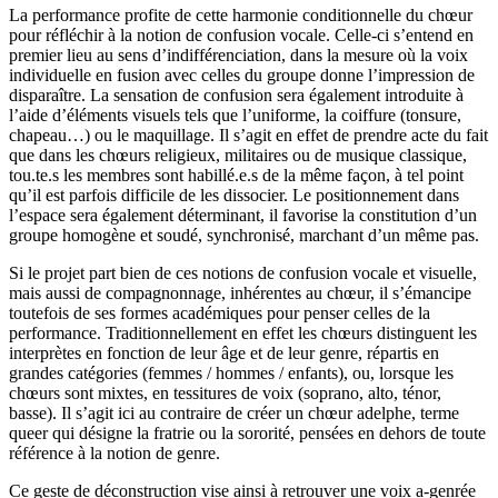
La performance profite de cette harmonie conditionnelle du chœur
pour réfléchir à la notion de confusion vocale. Celle-ci s’entend en
premier lieu au sens d’indifférenciation, dans la mesure où la voix
individuelle en fusion avec celles du groupe donne l’impression de
disparaître. La sensation de confusion sera également introduite à
l’aide d’éléments visuels tels que l’uniforme, la coiffure (tonsure,
chapeau…) ou le maquillage. Il s’agit en effet de prendre acte du fait
que dans les chœurs religieux, militaires ou de musique classique,
tou.te.s les membres sont habillé.e.s de la même façon, à tel point
qu’il est parfois difficile de les dissocier. Le positionnement dans
l’espace sera également déterminant, il favorise la constitution d’un
groupe homogène et soudé, synchronisé, marchant d’un même pas.
Si le projet part bien de ces notions de confusion vocale et visuelle,
mais aussi de compagnonnage, inhérentes au chœur, il s’émancipe
toutefois de ses formes académiques pour penser celles de la
performance. Traditionnellement en effet les chœurs distinguent les
interprètes en fonction de leur âge et de leur genre, répartis en
grandes catégories (femmes / hommes / enfants), ou, lorsque les
chœurs sont mixtes, en tessitures de voix (soprano, alto, ténor,
basse). Il s’agit ici au contraire de créer un chœur adelphe, terme
queer qui désigne la fratrie ou la sororité, pensées en dehors de toute
référence à la notion de genre.
Ce geste de déconstruction vise ainsi à retrouver une voix a-genrée