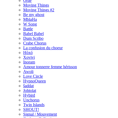
Ortie
Moving Things
Moving Things #2
Be my ghost
MblaHa
W Song
Battle
Babel Babel
Dum Scribo
Crabe Chorus
La confusion du choeur
Hòxó
Xovivi
Inoram
Amour tonnerre femme hérisson
Awoli
Love Circle
HypnoQueen
šaddat
Johtolat
Hybird
Unchorus
Twin Islands
SHOUT!
Signal / Mouvement