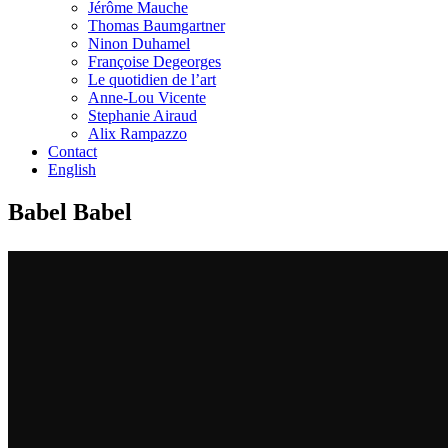
Jérôme Mauche
Thomas Baumgartner
Ninon Duhamel
Françoise Degeorges
Le quotidien de l’art
Anne-Lou Vicente
Stephanie Airaud
Alix Rampazzo
Contact
English
Babel Babel