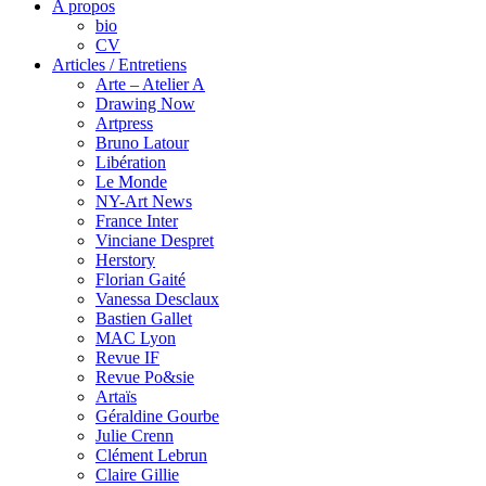
A propos
bio
CV
Articles / Entretiens
Arte – Atelier A
Drawing Now
Artpress
Bruno Latour
Libération
Le Monde
NY-Art News
France Inter
Vinciane Despret
Herstory
Florian Gaité
Vanessa Desclaux
Bastien Gallet
MAC Lyon
Revue IF
Revue Po&sie
Artaïs
Géraldine Gourbe
Julie Crenn
Clément Lebrun
Claire Gillie