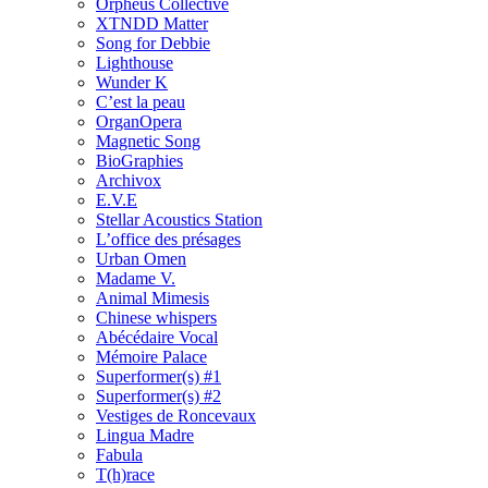
Orpheus Collective
XTNDD Matter
Song for Debbie
Lighthouse
Wunder K
C’est la peau
OrganOpera
Magnetic Song
BioGraphies
Archivox
E.V.E
Stellar Acoustics Station
L’office des présages
Urban Omen
Madame V.
Animal Mimesis
Chinese whispers
Abécédaire Vocal
Mémoire Palace
Superformer(s) #1
Superformer(s) #2
Vestiges de Roncevaux
Lingua Madre
Fabula
T(h)race