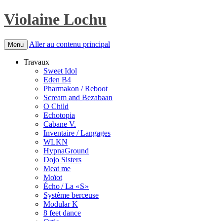
Violaine Lochu
Aller au contenu principal
Menu
Travaux
Sweet Idol
Eden B4
Pharmakon / Reboot
Scream and Bezabaan
O Child
Echotopia
Cabane V.
Inventaire / Langages
WLKN
HypnaGround
Dojo Sisters
Meat me
Moïot
Écho / La « S »
Système berceuse
Modular K
8 feet dance