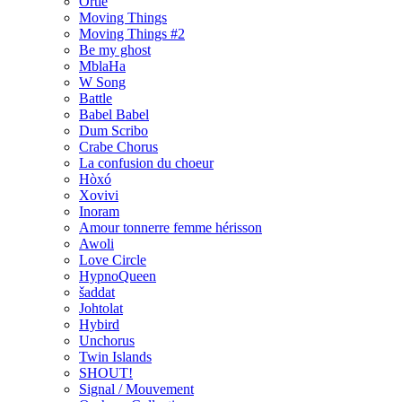
Ortie
Moving Things
Moving Things #2
Be my ghost
MblaHa
W Song
Battle
Babel Babel
Dum Scribo
Crabe Chorus
La confusion du choeur
Hòxó
Xovivi
Inoram
Amour tonnerre femme hérisson
Awoli
Love Circle
HypnoQueen
šaddat
Johtolat
Hybird
Unchorus
Twin Islands
SHOUT!
Signal / Mouvement