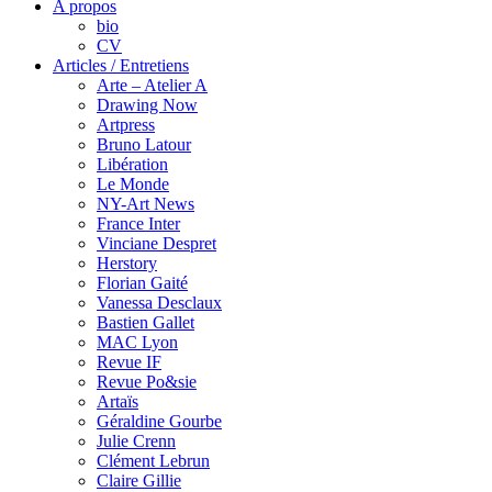
A propos
bio
CV
Articles / Entretiens
Arte – Atelier A
Drawing Now
Artpress
Bruno Latour
Libération
Le Monde
NY-Art News
France Inter
Vinciane Despret
Herstory
Florian Gaité
Vanessa Desclaux
Bastien Gallet
MAC Lyon
Revue IF
Revue Po&sie
Artaïs
Géraldine Gourbe
Julie Crenn
Clément Lebrun
Claire Gillie