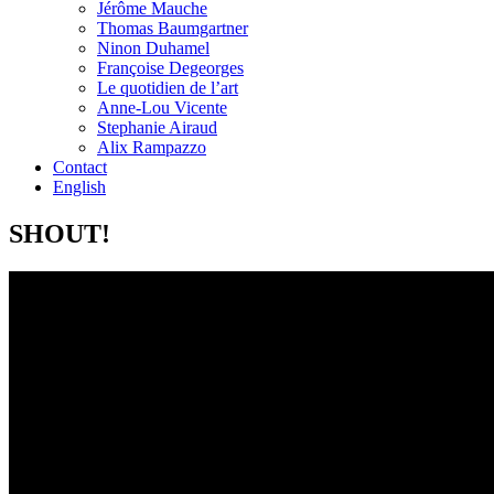
Jérôme Mauche
Thomas Baumgartner
Ninon Duhamel
Françoise Degeorges
Le quotidien de l’art
Anne-Lou Vicente
Stephanie Airaud
Alix Rampazzo
Contact
English
SHOUT!