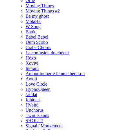
Ortie
Moving Things
Moving Things #2
Be my ghost
MblaHa
W Song
Battle
Babel Babel
Dum Scribo
Crabe Chorus
La confusion du choeur
Hòxó
Xovivi
Inoram
Amour tonnerre femme hérisson
Awoli
Love Circle
HypnoQueen
šaddat
Johtolat
Hybird
Unchorus
Twin Islands
SHOUT!
Signal / Mouvement