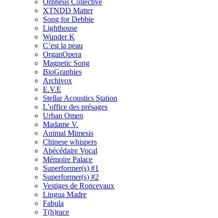
Orpheus Collective
XTNDD Matter
Song for Debbie
Lighthouse
Wunder K
C’est la peau
OrganOpera
Magnetic Song
BioGraphies
Archivox
E.V.E
Stellar Acoustics Station
L’office des présages
Urban Omen
Madame V.
Animal Mimesis
Chinese whispers
Abécédaire Vocal
Mémoire Palace
Superformer(s) #1
Superformer(s) #2
Vestiges de Roncevaux
Lingua Madre
Fabula
T(h)race