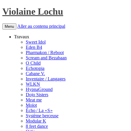
Violaine Lochu
Aller au contenu principal
Menu
Travaux
Sweet Idol
Eden B4
Pharmakon / Reboot
Scream and Bezabaan
O Child
Echotopia
Cabane V.
Inventaire / Langages
WLKN
HypnaGround
Dojo Sisters
Meat me
Moïot
Écho / La « S »
Système berceuse
Modular K
8 feet dance