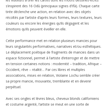
les visiteurs à tirer les cartes dont les motifs dessinés-écrits
s’inspirent des 16 Odù (principaux signes d’Ifà). Chaque carte
tirée déclenche une action, en relation avec des objets
récoltés par l’artiste d’après leurs formes, leurs textures, leurs
couleurs ou encore les énergies qu’ils dégagent et les
émotions qu’ils peuvent éveiller en elle.
Cette performance met en relation plusieurs mancies pour
leurs singularités performatives, narratives et/ou esthétiques.
Le déplacement poétique de fragments de mancies dans un
espace fictionnel, permet à l’artiste d’interroger et de mettre
en tension certaines notions : modernité – tradition, Afrique –
Occident, rêve – réalité… Par ces libres et multiples
associations, mises en relation, Violaine Lochu semble créer
sa propre mancie, mouvante, tremblante et en devenir
perpétuel.
Avec ses ongles et lèvres bleus, cheveux blonds californiens
et costume argenté, l’artiste se meut en une sorte de